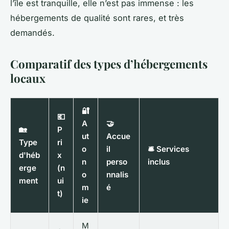
l’île est tranquille, elle n’est pas immense : les
hébergements de qualité sont rares, et très
demandés.
Comparatif des types d’hébergements
locaux
🔐
💶
A
🤝
🏡
P
ut
Accue
Type
ri
o
il
🛎️ Services
d'héb
x
n
perso
inclus
erge
(n
o
nnalis
ment
ui
m
é
t)
ie
M