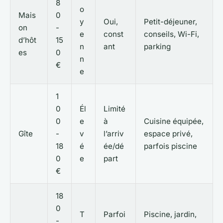
8
o
Mais
0
y
Oui,
Petit-déjeuner,
on
-
e
const
conseils, Wi-Fi,
d’hôt
15
n
ant
parking
es
0
n
€
e
1
0
Él
Limité
0
e
à
Cuisine équipée,
Gîte
-
v
l’arriv
espace privé,
18
é
ée/dé
parfois piscine
0
e
part
€
18
0
T
Parfoi
Piscine, jardin,
-