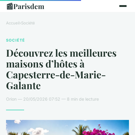
📰
Parisdem
Accueil
›
Société
SOCIÉTÉ
Découvrez les meilleures
maisons d’hôtes à
Capesterre-de-Marie-
Galante
Orion — 20/05/2026 07:52 — 8 min de lecture