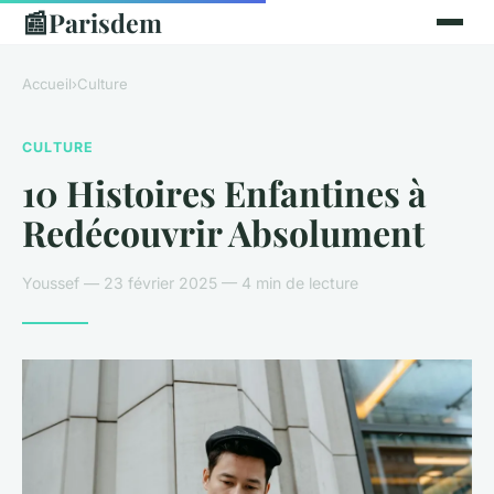
📰
Parisdem
Accueil
›
Culture
CULTURE
10 Histoires Enfantines à
Redécouvrir Absolument
Youssef — 23 février 2025 — 4 min de lecture