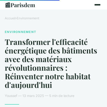
📰
Parisdem
Accueil
›
Environnement
ENVIRONNEMENT
Transformer l'efficacité
énergétique des bâtiments
avec des matériaux
révolutionnaires :
Réinventer notre habitat
d'aujourd'hui
Youssef — 13 mars 2025 — 5 min de lecture